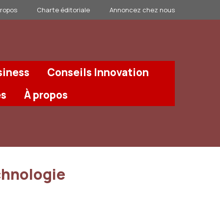
propos
Charte éditoriale
Annoncez chez nous
siness
Conseils Innovation
és
À propos
echnologie