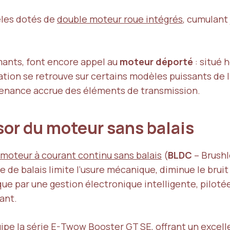
èles dotés de
double moteur roue intégrés
, cumulant
mants, font encore appel au
moteur déporté
: situé 
ation se retrouve sur certains modèles puissants de 
tenance accrue des éléments de transmission.
sor du moteur sans balais
moteur à courant continu sans balais
(
BLDC
– Brushl
e de balais limite l’usure mécanique, diminue le bruit 
par une gestion électronique intelligente, pilotée 
ant.
e la série E-Twow Booster GT SE, offrant un excell