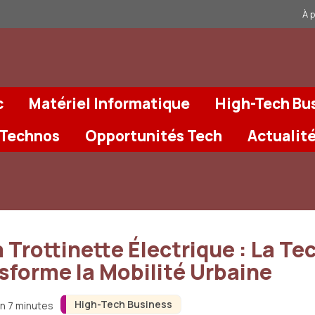
À 
c
Matériel Informatique
High-Tech Bu
 Technos
Opportunités Tech
Actualit
 Trottinette Électrique : La T
sforme la Mobilité Urbaine
High-Tech Business
on 7 minutes