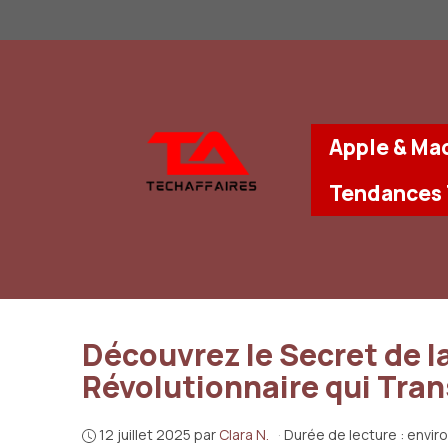
Aller
au
contenu
Apple & Ma
Tendances
Découvrez le Secret de la
Révolutionnaire qui Tran
12 juillet 2025
par
Clara N.
·
Durée de lecture : envir