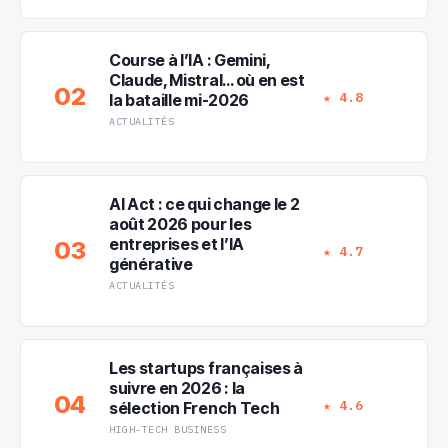
Course à l’IA : Gemini,
Claude, Mistral… où en est
02
★ 4.8
la bataille mi-2026
ACTUALITÉS
AI Act : ce qui change le 2
août 2026 pour les
entreprises et l’IA
03
★ 4.7
générative
ACTUALITÉS
Les startups françaises à
suivre en 2026 : la
04
★ 4.6
sélection French Tech
HIGH-TECH BUSINESS