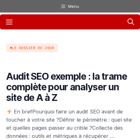
Aller
Menu
au
Menu
contenu
LE DOSSIER DU JOUR
Audit SEO exemple : la trame
complète pour analyser un
site de A à Z
En brefPourquoi faire un audit SEO avant de
toucher à votre site ?Définir le périmètre : quel site
et quelles pages passer au crible ?Collecte des
données : outils et métriques à récupérer …