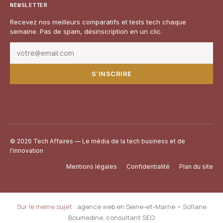
NEWSLETTER
Recevez nos meilleurs comparatifs et tests tech chaque
semaine. Pas de spam, désinscription en un clic.
S'INSCRIRE
© 2026 Tech Affaires — Le média de la tech business et de
l'innovation
Mentions légales
Confidentialité
Plan du site
Sur le meme sujet :
agence web en Seine-et-Marne
•
Sofiane
Boumedine, consultant SEO