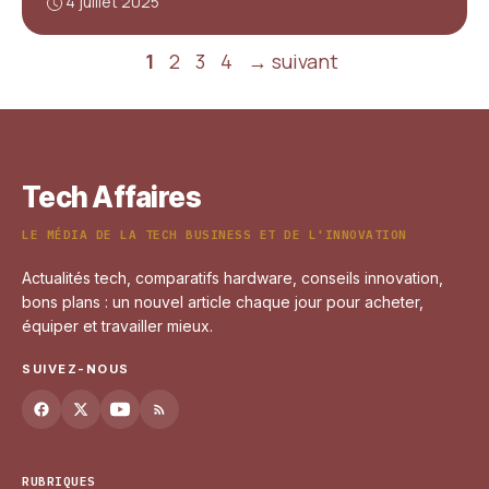
4 juillet 2025
Page
Page
Page
Page
1
2
3
4
→
suivant
Tech Affaires
LE MÉDIA DE LA TECH BUSINESS ET DE L'INNOVATION
Actualités tech, comparatifs hardware, conseils innovation,
bons plans : un nouvel article chaque jour pour acheter,
équiper et travailler mieux.
SUIVEZ-NOUS
RUBRIQUES