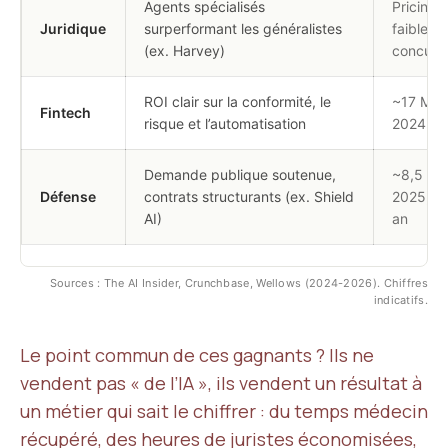
Agents spécialisés
Pricing 
Juridique
surperformant les généralistes
faible
(ex. Harvey)
concurr
ROI clair sur la conformité, le
~17 Md$
Fintech
risque et l’automatisation
2024
Demande publique soutenue,
~8,5 Md
Défense
contrats structurants (ex. Shield
2025, x2
AI)
an
Sources : The AI Insider, Crunchbase, Wellows (2024-2026). Chiffres
indicatifs.
Le point commun de ces gagnants ? Ils ne
vendent pas « de l’IA », ils vendent un résultat à
un métier qui sait le chiffrer : du temps médecin
récupéré, des heures de juristes économisées,