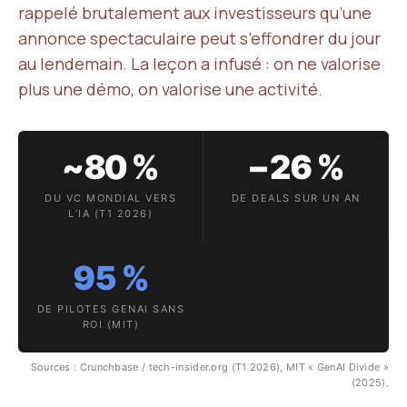
rappelé brutalement aux investisseurs qu’une
annonce spectaculaire peut s’effondrer du jour
au lendemain. La leçon a infusé : on ne valorise
plus une démo, on valorise une activité.
~80 %
−26 %
DU VC MONDIAL VERS
DE DEALS SUR UN AN
L’IA (T1 2026)
95 %
DE PILOTES GENAI SANS
ROI (MIT)
Sources : Crunchbase / tech-insider.org (T1 2026), MIT « GenAI Divide »
(2025).