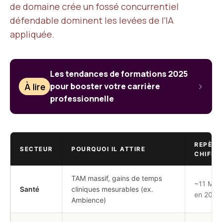
de domaine crée un fossé concurrentiel
défendable dominent les levées de l’IA
appliquée.
Les tendances de formations 2025
À lire
pour booster votre carrière
professionnelle
REPÈRE
SECTEUR
POURQUOI IL ATTIRE
CHIFFR
TAM massif, gains de temps
~11 Md$
Santé
cliniques mesurables (ex.
en 2024
Ambience)