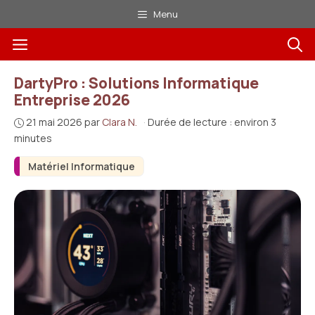
Aller
Menu
au
Menu
contenu
DartyPro : Solutions Informatique
Entreprise 2026
21 mai 2026
par
Clara N.
·
Durée de lecture : environ 3
minutes
Matériel Informatique