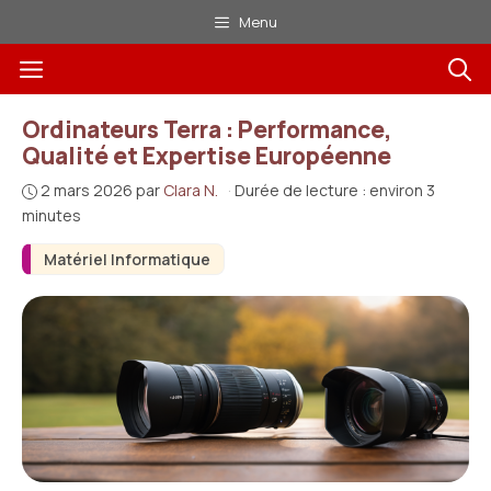
Aller
Menu
au
Menu
contenu
Ordinateurs Terra : Performance,
Qualité et Expertise Européenne
2 mars 2026
par
Clara N.
·
Durée de lecture : environ 3
minutes
Matériel Informatique