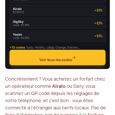
Airalo
−15%
ESIMP15
GigSky
−15%
code ESIMD
Yesim
−15%
code ESIMD
+15 codes
Saily, Holafly, Ubigi, Orange, Eskimo…
Voir tous les codes
Concrètement ? Vous achetez un forfait chez
un opérateur comme
Airalo
ou Saily, vous
scannez un QR code depuis les réglages de
votre téléphone, et c’est bon : vous êtes
connecté à l’étranger aux tarifs locaux. Pas de
frais d’itinérance, pas de surprise à la facture.