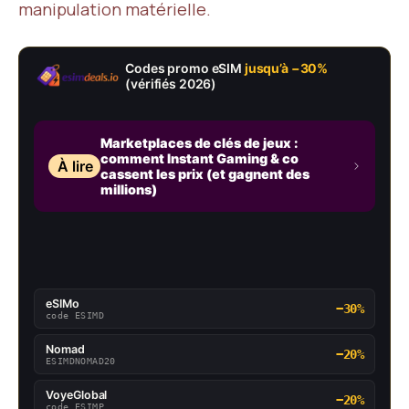
manipulation matérielle.
Codes promo eSIM
jusqu’à −30%
(vérifiés 2026)
Marketplaces de clés de jeux :
comment Instant Gaming & co
À lire
cassent les prix (et gagnent des
millions)
eSIMo
−30%
code ESIMD
Nomad
−20%
ESIMDNOMAD20
VoyeGlobal
−20%
code ESIMP