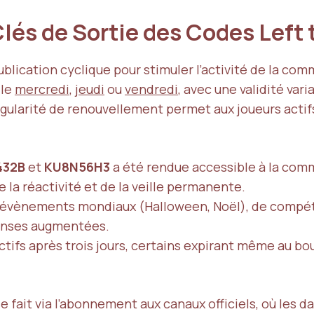
lés de Sortie des Codes Left 
ublication cyclique pour stimuler l’activité de la c
 le
mercredi
,
jeudi
ou
vendredi
, avec une validité vari
égularité de renouvellement permet aux joueurs acti
432B
et
KU8N56H3
a été rendue accessible à la com
 la réactivité et de la veille permanente.
’évènements mondiaux (Halloween, Noël), de compéti
enses augmentées.
tifs après trois jours, certains expirant même au b
e fait via l’abonnement aux canaux officiels, où les 