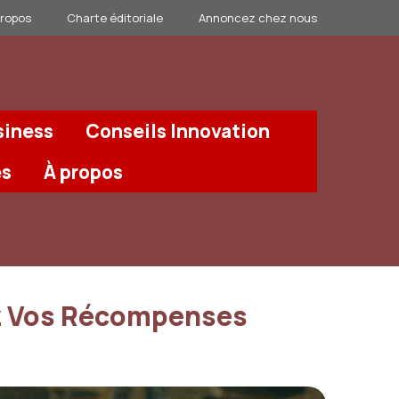
propos
Charte éditoriale
Annoncez chez nous
siness
Conseils Innovation
és
À propos
ez Vos Récompenses