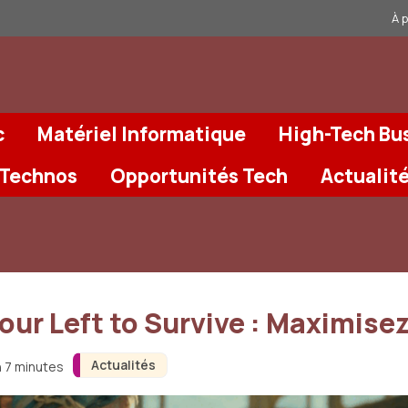
À 
c
Matériel Informatique
High-Tech Bu
 Technos
Opportunités Tech
Actualit
our Left to Survive : Maximis
Actualités
n 7 minutes