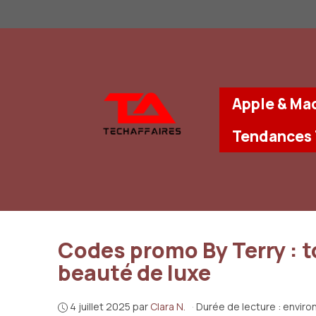
Aller
au
contenu
Apple & Ma
Tendances
Codes promo By Terry : 
beauté de luxe
4 juillet 2025
par
Clara N.
·
Durée de lecture : enviro