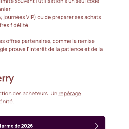
imite souvent l’utilisation à un seul code
nier.
, journées VIP) ou de préparer ses achats
es fidélité.
es offres partenaires, comme la remise
e prouve l’intérêt de la patience et de la
erry
action des acheteurs. Un
repérage
énité.
alarme de 2026