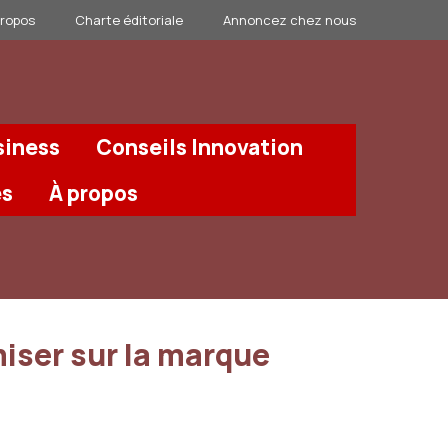
propos
Charte éditoriale
Annoncez chez nous
siness
Conseils Innovation
és
À propos
iser sur la marque