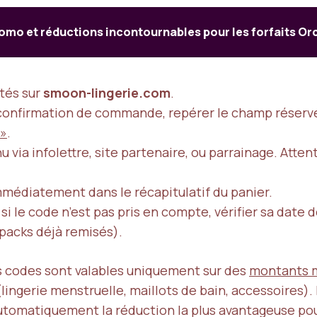
mo et réductions incontournables pour les forfaits Orc
ités sur
smoon-lingerie.com
.
e confirmation de commande, repérer le champ réserv
 »
.
ia infolettre, site partenaire, ou parrainage. Attent
 immédiatement dans le récapitulatif du panier.
: si le code n’est pas pris en compte, vérifier sa date 
 packs déjà remisés).
ns codes sont valables uniquement sur des
montants 
(lingerie menstruelle, maillots de bain, accessoires).
 automatiquement la réduction la plus avantageuse p