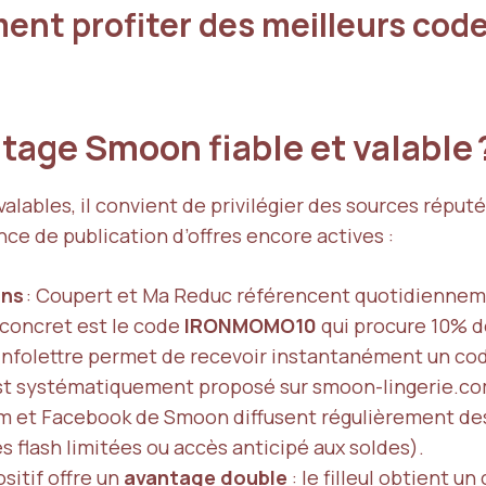
nt profiter des meilleurs code
tage Smoon fiable et valable
valables, il convient de privilégier des sources réput
ce de publication d’offres encore actives :
ons
: Coupert et Ma Reduc référencent quotidienneme
e concret est le code
IRONMOMO10
qui procure 10% de
 l’infolettre permet de recevoir instantanément un c
t systématiquement proposé sur smoon-lingerie.co
am et Facebook de Smoon diffusent régulièrement des 
 flash limitées ou accès anticipé aux soldes).
ositif offre un
avantage double
: le filleul obtient u