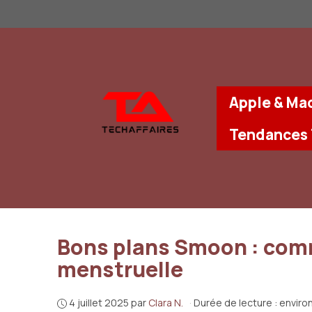
Aller
au
contenu
Apple & Ma
Tendances
Bons plans Smoon : comm
menstruelle
4 juillet 2025
par
Clara N.
·
Durée de lecture : enviro