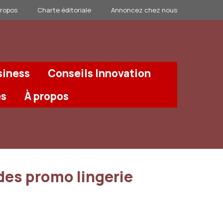
propos
Charte éditoriale
Annoncez chez nous
siness
Conseils Innovation
és
À propos
des promo lingerie