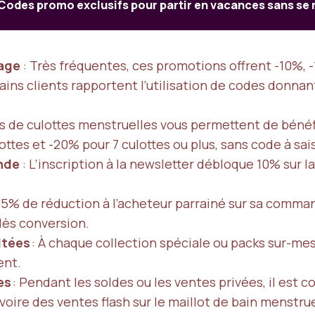
Codes promo exclusifs pour partir en vacances sans se 
age
: Très fréquentes, ces promotions offrent -10%, -
rtains clients rapportent l’utilisation de codes donn
s de culottes menstruelles vous permettent de bénéf
lottes et -20% pour 7 culottes ou plus, sans code à sais
nde
: L’inscription à la newsletter débloque 10% sur
5% de réduction à l’acheteur parrainé sur sa command
dès conversion.
itées
: À chaque collection spéciale ou packs sur-me
ent.
es
: Pendant les soldes ou les ventes privées, il est 
 voire des ventes flash sur le maillot de bain menstr