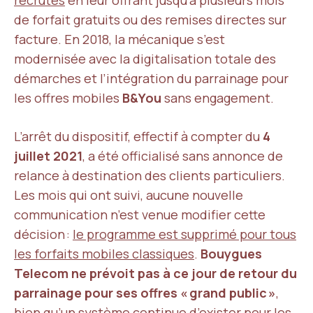
recrutés
en leur offrant jusqu’à plusieurs mois
de forfait gratuits ou des remises directes sur
facture. En 2018, la mécanique s’est
modernisée avec la digitalisation totale des
démarches et l’intégration du parrainage pour
les offres mobiles
B&You
sans engagement.
L’arrêt du dispositif, effectif à compter du
4
juillet 2021
, a été officialisé sans annonce de
relance à destination des clients particuliers.
Les mois qui ont suivi, aucune nouvelle
communication n’est venue modifier cette
décision :
le programme est supprimé pour tous
les forfaits mobiles classiques
.
Bouygues
Telecom ne prévoit pas à ce jour de retour du
parrainage pour ses offres « grand public »
,
bien qu’un système continue d’exister pour les