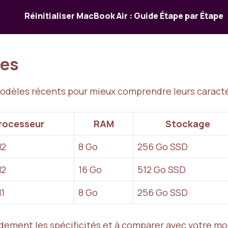
Réinitialiser MacBook Air : Guide Étape par Étape
les
modèles récents pour mieux comprendre leurs caracté
rocesseur
RAM
Stockage
M2
8 Go
256 Go SSD
M2
16 Go
512 Go SSD
1
8 Go
256 Go SSD
pidement les spécificités et à comparer avec votre mo