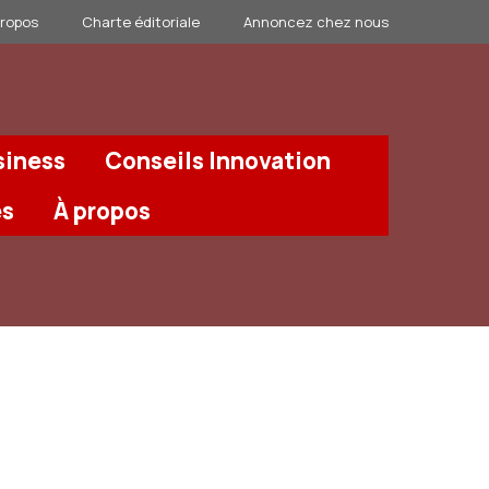
propos
Charte éditoriale
Annoncez chez nous
siness
Conseils Innovation
és
À propos