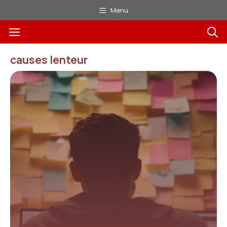
Aller
Menu
au
Menu
contenu
causes lenteur