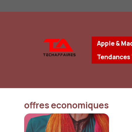
Aller
au
contenu
Apple & Ma
Tendances
offres economiques