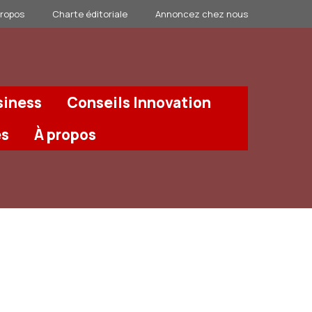
propos
Charte éditoriale
Annoncez chez nous
siness
Conseils Innovation
és
À propos