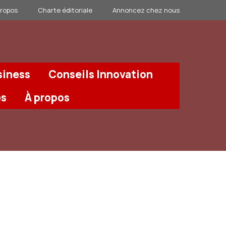
propos
Charte éditoriale
Annoncez chez nous
siness
Conseils Innovation
és
À propos