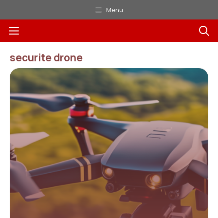
Aller
Menu
au
Menu
contenu
securite drone