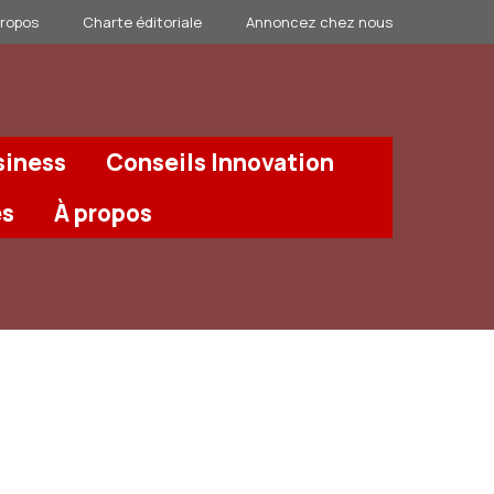
propos
Charte éditoriale
Annoncez chez nous
siness
Conseils Innovation
és
À propos