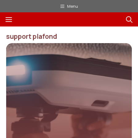
Aller
Menu
au
Menu
contenu
support plafond