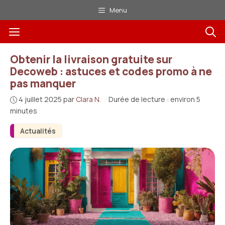
Aller
Menu
au
Menu
contenu
Obtenir la livraison gratuite sur
Decoweb : astuces et codes promo à ne
pas manquer
4 juillet 2025
par
Clara N.
·
Durée de lecture : environ 5
minutes
Actualités