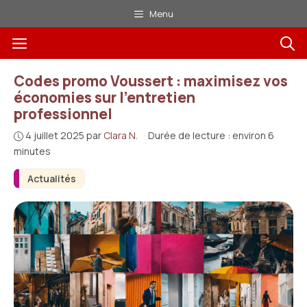
Aller
Menu
au
Menu
contenu
Codes promo Voussert : maximisez vos
économies sur l’entretien
professionnel
4 juillet 2025
par
Clara N.
·
Durée de lecture : environ 6
minutes
Actualités