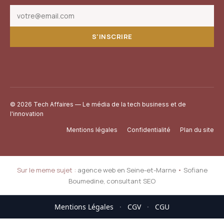
S'INSCRIRE
© 2026 Tech Affaires — Le média de la tech business et de
l'innovation
Mentions légales
Confidentialité
Plan du site
Sur le meme sujet :
agence web en Seine-et-Marne
•
Sofiane
Boumedine, consultant SEO
Mentions Légales
·
CGV
·
CGU