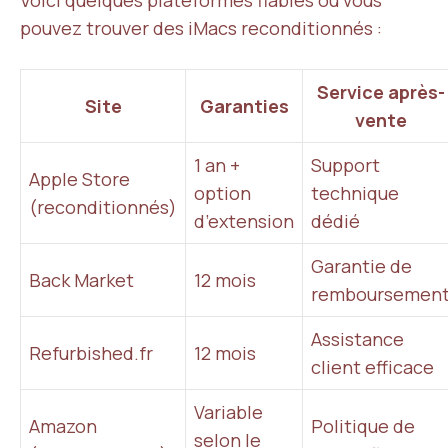
Voici quelques plateformes fiables où vous
pouvez trouver des iMacs reconditionnés :
Service après-
Site
Garanties
vente
1 an +
Support
Apple Store
option
technique
(reconditionnés)
d’extension
dédié
Garantie de
Back Market
12 mois
remboursemen
Assistance
Refurbished.fr
12 mois
client efficace
Variable
Amazon
Politique de
selon le