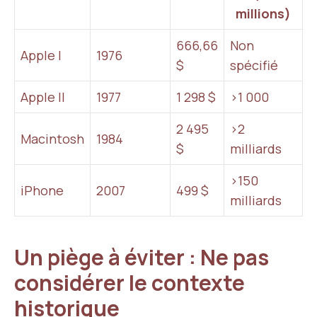
millions)
666,66
Non
Apple I
1976
$
spécifié
Apple II
1977
1 298 $
>1 000
2 495
>2
Macintosh
1984
$
milliards
>150
iPhone
2007
499 $
milliards
Un piège à éviter : Ne pas
considérer le contexte
historique