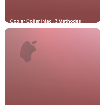
Copier Coller iMac : 3 Méthodes
Rapides
15 mai 2026