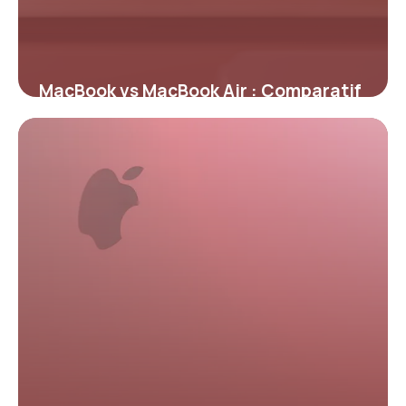
MacBook vs MacBook Air : Comparatif
2026
11 mai 2026