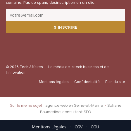
semaine. Pas de spam, désinscription en un clic.
S'INSCRIRE
© 2026 Tech Affaires — Le média de la tech business et de
l'innovation
Mentions légales
Confidentialité
Plan du site
Sur le meme sujet :
agence web en Seine-et-Marne
•
Sofiane
Boumedine, consultant SEO
Mentions Légales
·
CGV
·
CGU