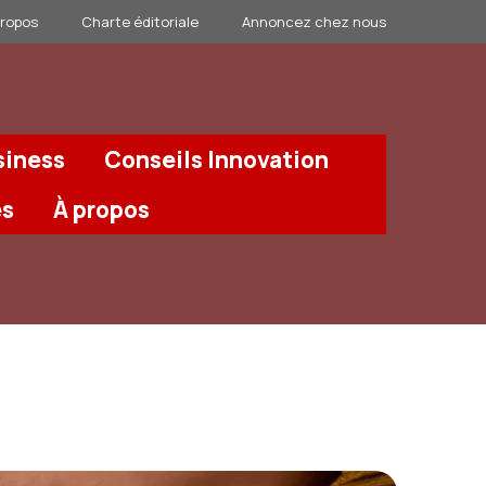
propos
Charte éditoriale
Annoncez chez nous
siness
Conseils Innovation
és
À propos