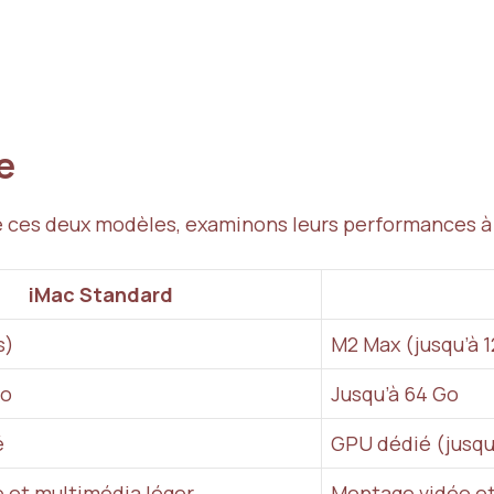
ce
 ces deux modèles, examinons leurs performances à t
iMac Standard
s)
M2 Max (jusqu’à 
Go
Jusqu’à 64 Go
é
GPU dédié (jusqu
 et multimédia léger
Montage vidéo et