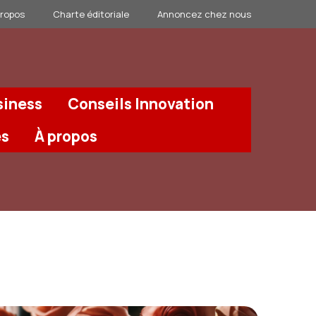
propos
Charte éditoriale
Annoncez chez nous
siness
Conseils Innovation
és
À propos