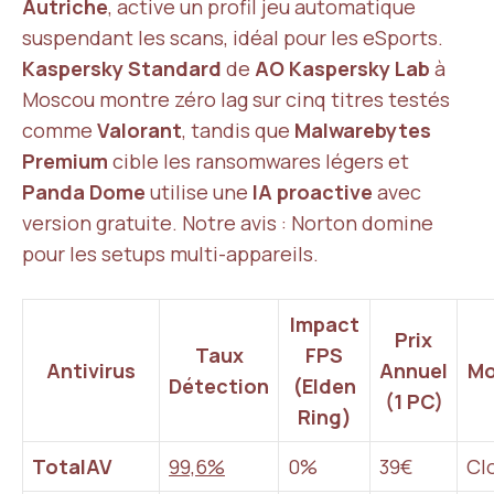
Autriche
, active un profil jeu automatique
suspendant les scans, idéal pour les eSports.
Kaspersky Standard
de
AO Kaspersky Lab
à
Moscou montre zéro lag sur cinq titres testés
comme
Valorant
, tandis que
Malwarebytes
Premium
cible les ransomwares légers et
Panda Dome
utilise une
IA proactive
avec
version gratuite. Notre avis : Norton domine
pour les setups multi-appareils.
Impact
Prix
Taux
FPS
Antivirus
Annuel
Mo
Détection
(
Elden
(1 PC)
Ring
)
TotalAV
99,6%
0%
39€
Cl