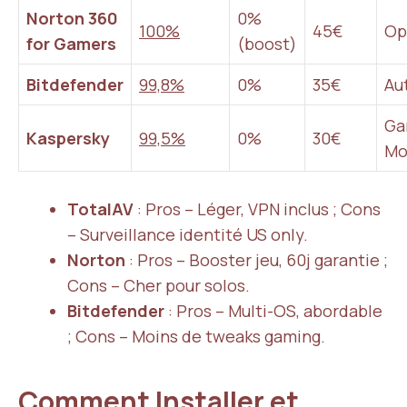
Norton 360
0%
100%
45€
Op
for Gamers
(boost)
Bitdefender
99,8%
0%
35€
Au
Ga
Kaspersky
99,5%
0%
30€
Mo
TotalAV
: Pros – Léger, VPN inclus ; Cons
– Surveillance identité US only.
Norton
: Pros – Booster jeu, 60j garantie ;
Cons – Cher pour solos.
Bitdefender
: Pros – Multi-OS, abordable
; Cons – Moins de tweaks gaming.
Comment Installer et