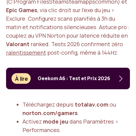
(C:Program FilesSteamsteamappscommon) et
Epic Games
, via clic droit sur l’exe du jeu >
Exclure. Configurez scans planifiés à 3h du
matin et notifications silencieuses. Astuce pro :
couplez au VPN Norton pour latence réduite en
Valorant
ranked. Tests 2026 confirment zéro
ralentissement
post-config, même à 144Hz.
À lire
Geekom A6 : Test et Prix 2026
Téléchargez depuis
totalav.com
ou
norton.com/gamers
.
Activez
mode jeu
dans Paramètres >
Performances.