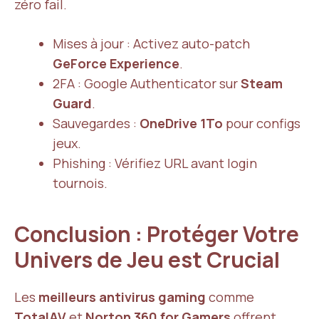
zéro fail.
Mises à jour : Activez auto-patch
GeForce Experience
.
2FA : Google Authenticator sur
Steam
Guard
.
Sauvegardes :
OneDrive 1To
pour configs
jeux.
Phishing : Vérifiez URL avant login
tournois.
Conclusion : Protéger Votre
Univers de Jeu est Crucial
Les
meilleurs antivirus gaming
comme
TotalAV
et
Norton 360 for Gamers
offrent