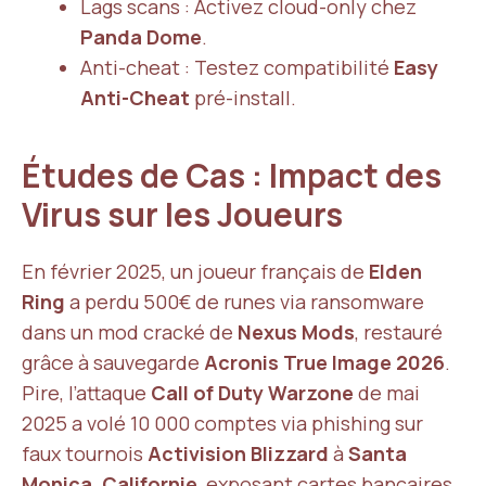
Lags scans : Activez cloud-only chez
Panda Dome
.
Anti-cheat : Testez compatibilité
Easy
Anti-Cheat
pré-install.
Études de Cas : Impact des
Virus sur les Joueurs
En février 2025, un joueur français de
Elden
Ring
a perdu 500€ de runes via ransomware
dans un mod cracké de
Nexus Mods
, restauré
grâce à sauvegarde
Acronis True Image 2026
.
Pire, l’attaque
Call of Duty Warzone
de mai
2025 a volé 10 000 comptes via phishing sur
faux tournois
Activision Blizzard
à
Santa
Monica, Californie
, exposant cartes bancaires.