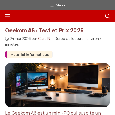
Aller
Menu
au
Menu
contenu
Geekom A6 : Test et Prix 2026
24 mai 2026
par
Clara N.
·
Durée de lecture : environ 3
minutes
Matériel Informatique
Le Geekom A6 est un mini-PC qui suscite un