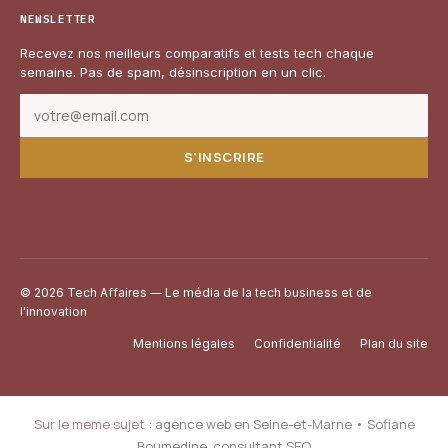
NEWSLETTER
Recevez nos meilleurs comparatifs et tests tech chaque
semaine. Pas de spam, désinscription en un clic.
S'INSCRIRE
© 2026 Tech Affaires — Le média de la tech business et de
l'innovation
Mentions légales
Confidentialité
Plan du site
Sur le meme sujet :
agence web en Seine-et-Marne
•
Sofiane
Boumedine, consultant SEO