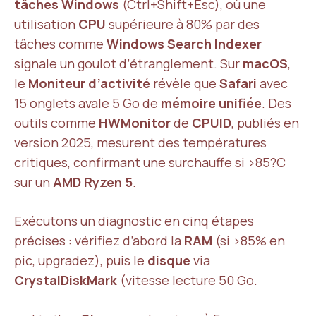
tâches Windows
(Ctrl+Shift+Esc), où une
utilisation
CPU
supérieure à 80% par des
tâches comme
Windows Search Indexer
signale un goulot d’étranglement. Sur
macOS
,
le
Moniteur d’activité
révèle que
Safari
avec
15 onglets avale 5 Go de
mémoire unifiée
. Des
outils comme
HWMonitor
de
CPUID
, publiés en
version 2025, mesurent des températures
critiques, confirmant une surchauffe si >85?C
sur un
AMD Ryzen 5
.
Exécutons un diagnostic en cinq étapes
précises : vérifiez d’abord la
RAM
(si >85% en
pic, upgradez), puis le
disque
via
CrystalDiskMark
(vitesse lecture 50 Go.